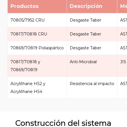
Productos
Descripción
Mé
70805/7952 CRU
Desgaste Taber
AS
70817/70818 CRU
Desgaste Taber
AS
70869/70819 Poliaspártico
Desgaste Taber
AS
70817/70818 y
Anti-Microbial
JIS
70869/70819
Acrylithane HS2 y
Resistencia al impacto
AS
Acrylithane HS4
Construcción del sistema