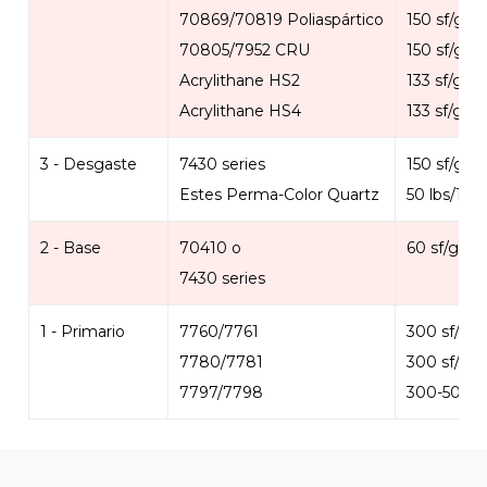
70869/70819 Poliaspártico
150 sf/gal
70805/7952 CRU
150 sf/gal
Acrylithane HS2
133 sf/gal
Acrylithane HS4
133 sf/gal
3 - Desgaste
7430 series
150 sf/gal
Estes Perma-Color Quartz
50 lbs/100 
2 - Base
70410 o
60 sf/gal
7430 series
1 - Primario
7760/7761
300 sf/gal
7780/7781
300 sf/gal
7797/7798
300-500 sf