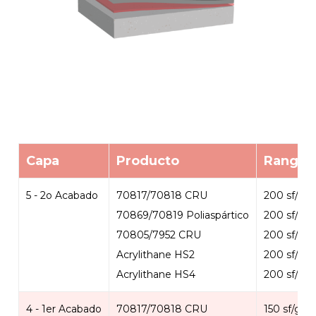
Capa
Producto
Rango 
5 - 2o Acabado
70817/70818 CRU
200 sf/gal
70869/70819 Poliaspártico
200 sf/gal
70805/7952 CRU
200 sf/gal
Acrylithane HS2
200 sf/gal
Acrylithane HS4
200 sf/gal
4 - 1er Acabado
70817/70818 CRU
150 sf/gal