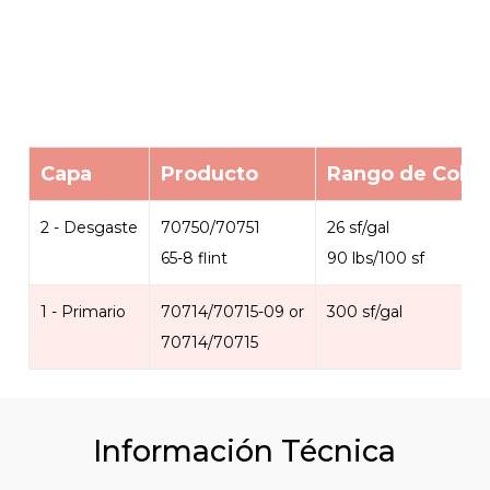
Capa
Producto
Rango de Cober
2 - Desgaste
70750/70751
26 sf/gal
65-8 flint
90 lbs/100 sf
1 - Primario
70714/70715-09 or
300 sf/gal
70714/70715
Información Técnica