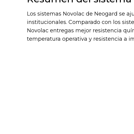
Información Técnica
Los sistemas Novolac de Neogard se ajus
institucionales. Comparado con los sist
Novolac entregas mejor resistencia quí
temperatura operativa y resistencia a i