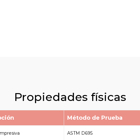
Propiedades físicas
pción
Método de Prueba
ompresiva
ASTM D695