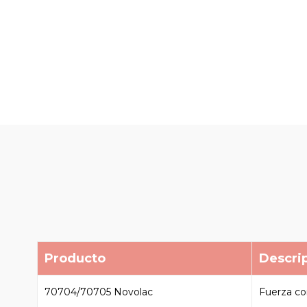
Producto
Descri
70704/70705 Novolac
Fuerza c